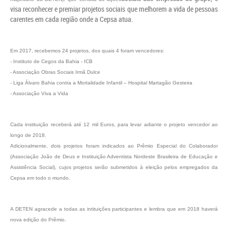
visa reconhecer e premiar projetos sociais que melhorem a vida de pessoas
carentes em cada região onde a Cepsa atua.
Em 2017, recebemos 24 projetos, dos quais 4 foram vencedores:
- Instituto de Cegos da Bahia - ICB
- Associação Obras Sociais Irmã Dulce
- Liga Álvaro Bahia contra a Mortalidade Infantil – Hospital Martagão Gesteira
- Associação Viva a Vida
Cada instituição receberá até 12 mil Euros, para levar adiante o projeto vencedor ao
longo de 2018.
Adicionalmente, dois projetos foram indicados ao Prêmio Especial do Colaborador
(Associação João de Deus e Instituição Adventista Nordeste Brasileira de Educação e
Assistência Social), cujos projetos serão submetidos à eleição pelos empregados da
Cepsa em todo o mundo.
A DETEN agracede a todas as intituições participantes e lembra que em 2018 haverá
nova edição do Prêmio.