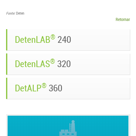
Fonte:
Deten
Retornar
®
DetenLAB
240
®
DetenLAS
320
®
DetALP
360